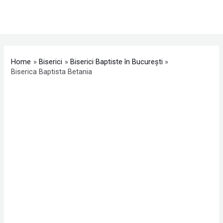
Skip
MAI
to
ME
content
Post
navigation
Home
Biserici
Biserici Baptiste în Bucureşti
Biserica Baptista Betania