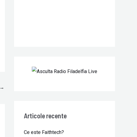
r
:
→
Articole recente
Ce este Faithtech?