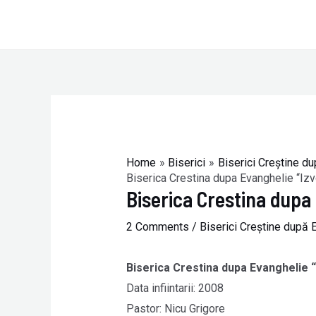
Skip
to
content
Post
navigation
Home
Biserici
Biserici Creştine du
Biserica Crestina dupa Evanghelie “Izv
Biserica Crestina dupa
2 Comments
/
Biserici Creştine după 
Biserica Crestina dupa Evanghelie “
Data infiintarii: 2008
Pastor: Nicu Grigore