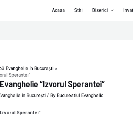
Acasa
Stiri
Biserici
Inva
pă Evanghelie în Bucureşti
orul Sperantei”
 Evanghelie “Izvorul Sperantei”
Evanghelie în Bucureşti
/ By
Bucurestiul Evanghelic
Izvorul Sperantei”