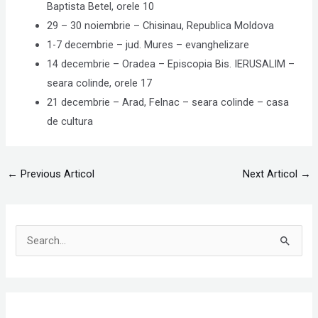
Baptista Betel, orele 10
29 – 30 noiembrie – Chisinau, Republica Moldova
1-7 decembrie – jud. Mures – evanghelizare
14 decembrie – Oradea – Episcopia Bis. IERUSALIM –
seara colinde, orele 17
21 decembrie – Arad, Felnac – seara colinde – casa
de cultura
←
Previous Articol
Next Articol
→
S
e
a
r