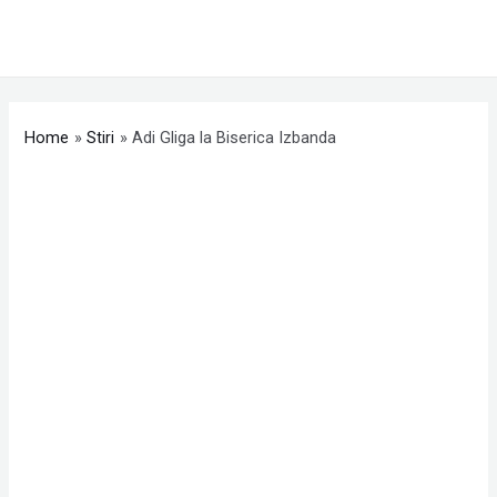
Skip
MAI
to
ME
content
Post
navigation
Home
Stiri
Adi Gliga la Biserica Izbanda