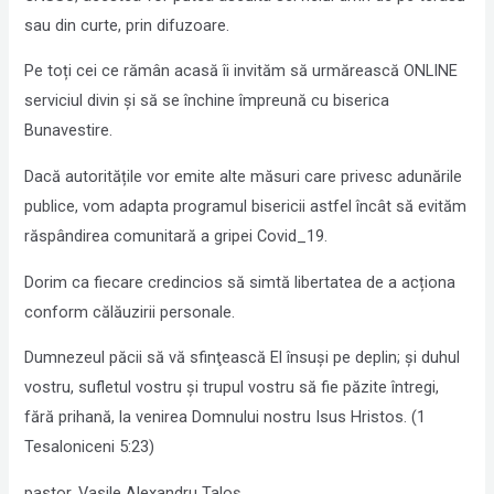
sau din curte, prin difuzoare.
Pe toți cei ce rămân acasă îi invităm să urmărească ONLINE
serviciul divin și să se închine împreună cu biserica
Bunavestire.
Dacă autoritățile vor emite alte măsuri care privesc adunările
publice, vom adapta programul bisericii astfel încât să evităm
răspândirea comunitară a gripei Covid_19.
Dorim ca fiecare credincios să simtă libertatea de a acționa
conform călăuzirii personale.
Dumnezeul păcii să vă sfinţească El însuşi pe deplin; şi duhul
vostru, sufletul vostru şi trupul vostru să fie păzite întregi,
fără prihană, la venirea Domnului nostru Isus Hristos. (1
Tesaloniceni 5:23)
pastor, Vasile Alexandru Taloș