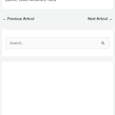
←
Previous Articol
Next Articol
→
S
e
a
r
c
h
f
o
r
: