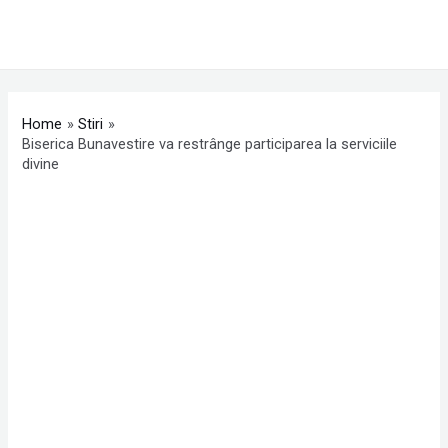
Skip
MAI
to
ME
content
Post
navigation
Home
Stiri
Biserica Bunavestire va restrânge participarea la serviciile
divine