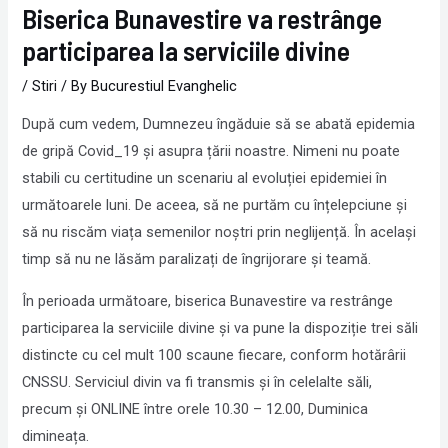
Biserica Bunavestire va restrânge
participarea la serviciile divine
/
Stiri
/ By
Bucurestiul Evanghelic
După cum vedem, Dumnezeu îngăduie să se abată epidemia
de gripă Covid_19 și asupra țării noastre. Nimeni nu poate
stabili cu certitudine un scenariu al evoluției epidemiei în
următoarele luni. De aceea, să ne purtăm cu înțelepciune și
să nu riscăm viața semenilor noștri prin neglijență. În același
timp să nu ne lăsăm paralizați de îngrijorare și teamă.
În perioada următoare, biserica Bunavestire va restrânge
participarea la serviciile divine și va pune la dispoziție trei săli
distincte cu cel mult 100 scaune fiecare, conform hotărârii
CNSSU. Serviciul divin va fi transmis și în celelalte săli,
precum și ONLINE între orele 10.30 – 12.00, Duminica
dimineața.