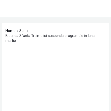
Skip
MAI
to
ME
content
Post
navigation
Home
Stiri
Biserica Sfanta Treime isi suspenda programele in luna
martie