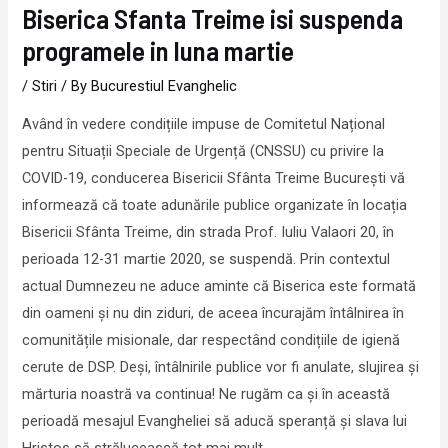
Biserica Sfanta Treime isi suspenda
programele in luna martie
/
Stiri
/ By
Bucurestiul Evanghelic
Având în vedere condițiile impuse de Comitetul Național
pentru Situații Speciale de Urgență (CNSSU) cu privire la
COVID-19, conducerea Bisericii Sfânta Treime București vă
informează că toate adunările publice organizate în locația
Bisericii Sfânta Treime, din strada Prof. Iuliu Valaori 20, în
perioada 12-31 martie 2020, se suspendă. Prin contextul
actual Dumnezeu ne aduce aminte că Biserica este formată
din oameni și nu din ziduri, de aceea încurajăm întâlnirea în
comunitățile misionale, dar respectând condițiile de igienă
cerute de DSP. Deși, întâlnirile publice vor fi anulate, slujirea și
mărturia noastră va continua! Ne rugăm ca și în această
perioadă mesajul Evangheliei să aducă speranță și slava lui