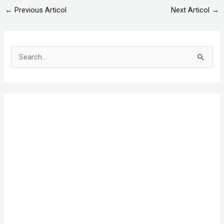
←
Previous Articol
Next Articol
→
S
e
a
r
c
h
f
o
r
: