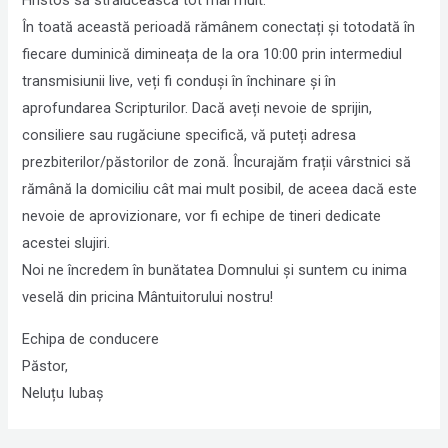
Hristos să strălucească tot mai mult.
În toată această perioadă rămânem conectați și totodată în
fiecare duminică dimineața de la ora 10:00 prin intermediul
transmisiunii live, veți fi conduși în închinare și în
aprofundarea Scripturilor. Dacă aveți nevoie de sprijin,
consiliere sau rugăciune specifică, vă puteți adresa
prezbiterilor/păstorilor de zonă. Încurajăm frații vârstnici să
rămână la domiciliu cât mai mult posibil, de aceea dacă este
nevoie de aprovizionare, vor fi echipe de tineri dedicate
acestei slujiri.
Noi ne încredem în bunătatea Domnului și suntem cu inima
veselă din pricina Mântuitorului nostru!
Echipa de conducere
Păstor,
Neluțu Iubaș