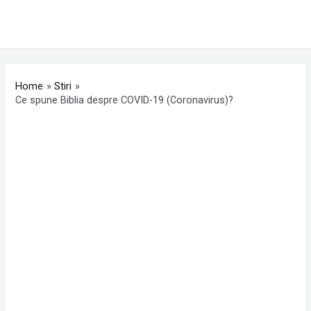
Skip
MAI
to
ME
content
Post
navigation
Home
Stiri
Ce spune Biblia despre COVID-19 (Coronavirus)?