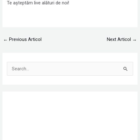
Te așteptăm live alături de noi!
←
Previous Articol
Next Articol
→
S
e
a
r
c
h
f
o