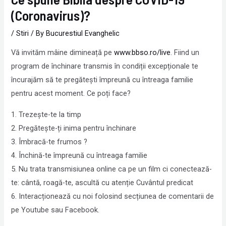
(Coronavirus)?
/
Stiri
/ By
Bucurestiul Evanghelic
Vă invităm mâine dimineață pe
www.bbso.ro/live
. Fiind un
program de închinare transmis în condiții excepționale te
încurajăm să te pregătești împreună cu întreaga familie
pentru acest moment. Ce poți face?
1. Trezește-te la timp
2. Pregătește-ți inima pentru închinare
3. Îmbracă-te frumos ?
4. Închină-te împreună cu întreaga familie
5. Nu trata transmisiunea online ca pe un film ci conectează-
te: cântă, roagă-te, ascultă cu atenție Cuvântul predicat
6. Interacționează cu noi folosind secțiunea de comentarii de
pe Youtube sau Facebook.