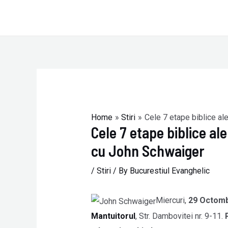
Skip
to
content
Post
navigation
Home
Stiri
Cele 7 etape biblice ale
Cele 7 etape biblice ale
cu John Schwaiger
/
Stiri
/ By
Bucurestiul Evanghelic
Miercuri,
29 Octomb
Mantuitorul
, Str. Dambovitei nr. 9-11.