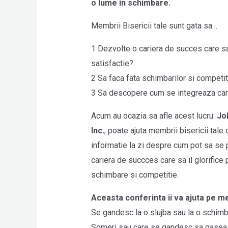
o lume in schimbare.
Membrii Bisericii tale sunt gata sa…
1 Dezvolte o cariera de succes care sa
satisfactie?
2 Sa faca fata schimbarilor si competi
3 Sa descopere cum se integreaza cari
Acum au ocazia sa afle acest lucru.
Jo
Inc.
, poate ajuta membrii bisericii tale 
informatie la zi despre cum pot sa se
cariera de succces care sa il glorific
schimbare si competitie.
Aceasta conferinta ii va ajuta pe me
Se gandesc la o slujba sau la o schimb
Someri sau care se gandesc sa gaseasc