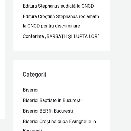
Editura Stephanus audiată la CNCD
Editura Creștină Stephanus reclamată
la CNCD pentru discriminare
Conferința „BĂRBAŢII ŞI LUPTA LOR“
Categorii
Biserici
Biserici Baptiste în Bucureşti
Biserici BER în Bucureşti
Biserici Creştine după Evanghelie în
Bucureşti