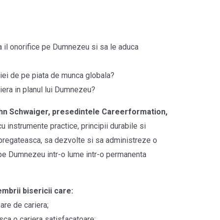
 il onorifice pe Dumnezeu si sa le aduca
tiei de pe piata de munca globala?
era in planul lui Dumnezeu?
hn Schwaiger, presedintele Careerformation,
cu instrumente practice, principii durabile si
 pregateasca, sa dezvolte si sa administreze o
e pe Dumnezeu intr-o lume intr-o permanenta
mbrii bisericii care:
are de cariera;
a o cariera satisfacatoare;