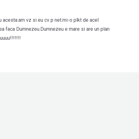
nu acesta.am vz si eu cv p net.mi-o plkt de acel
e sa faca Dumnezeu.Dumnezeu e mare si are un plan
uuu!!!!!!!