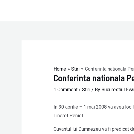
Skip
to
content
Post
navigation
Home
Stiri
Conferinta nationala Pe
Conferinta nationala P
1 Comment
/
Stiri
/ By
Bucurestiul Eva
In 30 aprilie – 1 mai 2008 va avea loc 
Tineret Peniel.
Cuvantul lui Dumnezeu va fi predicat de