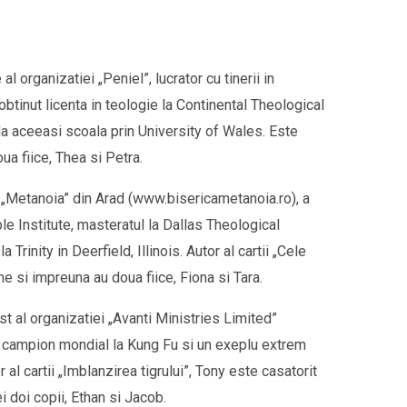
l organizatiei „Peniel”, lucrator cu tinerii in
 obtinut licenta in teologie la Continental Theological
la aceeasi scoala prin University of Wales. Este
ua fiice, Thea si Petra.
i „Metanoia” din Arad (www.bisericametanoia.ro), a
le Institute, masteratul la Dallas Theological
Trinity in Deerfield, Illinois. Autor al cartii „Cele
ne si impreuna au doua fiice, Fiona si Tara.
t al organizatiei „Avanti Ministries Limited”
u campion mondial la Kung Fu si un exeplu extrem
 al cartii „Imblanzirea tigrului”, Tony este casatorit
i doi copii, Ethan si Jacob.