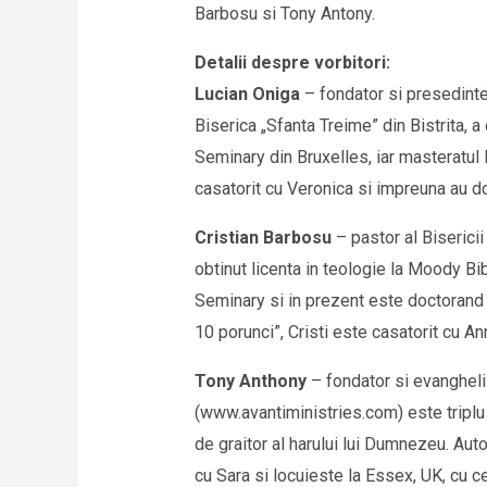
Barbosu si Tony Antony.
Detalii despre vorbitori:
Lucian Oniga
– fondator si presedinte a
Biserica „Sfanta Treime” din Bistrita, a
Seminary din Bruxelles, iar masteratul 
casatorit cu Veronica si impreuna au do
Cristian Barbosu
– pastor al Biserici
obtinut licenta in teologie la Moody Bib
Seminary si in prezent este doctorand la 
10 porunci”, Cristi este casatorit cu An
Tony Anthony
– fondator si evanghelis
(www.avantiministries.com) este tripl
de graitor al harului lui Dumnezeu. Autor
cu Sara si locuieste la Essex, UK, cu ce