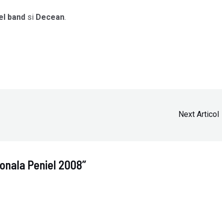
el band
si
Decean
.
Next Articol
ionala Peniel 2008”