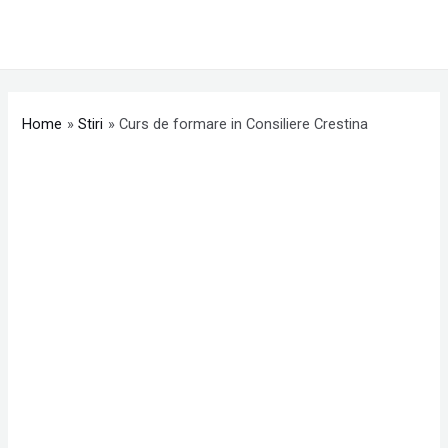
Skip
MAI
to
ME
content
Post
navigation
Home
Stiri
Curs de formare in Consiliere Crestina