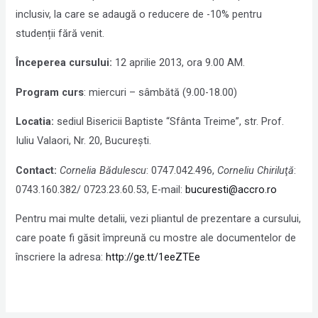
inclusiv, la care se adaugă o reducere de -10% pentru
studenții fără venit.
Începerea cursului:
12 aprilie 2013, ora 9.00 AM.
Program curs
: miercuri – sâmbătă (9.00-18.00)
Locatia:
sediul Bisericii Baptiste “Sfânta Treime”, str. Prof.
Iuliu Valaori, Nr. 20, Bucureşti.
Contact:
Cornelia Bădulescu
: 0747.042.496,
Corneliu Chiriluţă
:
0743.160.382/ 0723.23.60.53, E-mail:
bucuresti@accro.ro
Pentru mai multe detalii, vezi pliantul de prezentare a cursului,
care poate fi găsit împreună cu mostre ale documentelor de
înscriere la adresa:
http://ge.tt/1eeZTEe