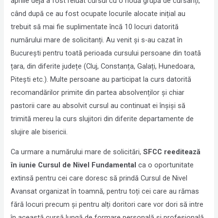
aprilie deja a fost reluat cursul cu o nouă grupă de cursanți,
când după ce au fost ocupate locurile alocate inițial au
trebuit să mai fie suplimentate încă 10 locuri datorită
numărului mare de solicitanți. Au venit și s-au cazat în
București pentru toată perioada cursului persoane din toată
țara, din diferite județe (Cluj, Constanța, Galați, Hunedoara,
Pitești etc.). Multe persoane au participat la curs datorită
recomandărilor primite din partea absolvenților și chiar
pastorii care au absolvit cursul au continuat ei înșiși să
trimită mereu la curs slujitori din diferite departamente de
slujire ale bisericii.
Ca urmare a numărului mare de solicitări,
SFCC reeditează
în iunie Cursul de Nivel Fundamental
ca o oportunitate
extinsă pentru cei care doresc să prindă Cursul de Nivel
Avansat organizat în toamnă, pentru toți cei care au rămas
fără locuri precum și pentru alți doritori care vor dori să intre
în această cursă lungă de formare personală și profesională