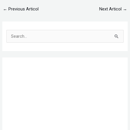
←
Previous Articol
Next Articol
→
S
e
a
r
c
h
f
o
r
: