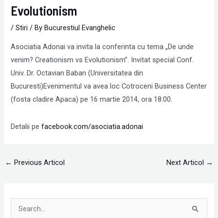
Evolutionism
/
Stiri
/ By
Bucurestiul Evanghelic
Asociatia Adonai va invita la conferinta cu tema „De unde
venim? Creationism vs Evolutionism”. Invitat special Conf.
Univ. Dr. Octavian Baban (Universitatea din
Bucuresti)
Evenimentul va avea loc Cotroceni Business Center
(fosta cladire Apaca) pe 16 martie 2014, ora 18:00.
Detalii pe
facebook.com/asociatia.adonai
←
Previous Articol
Next Articol
→
S