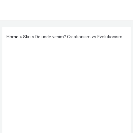
Skip
MAI
to
ME
content
Post
navigation
Home
Stiri
De unde venim? Creationism vs Evolutionism