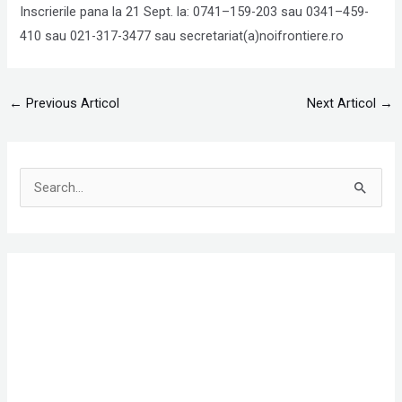
Inscrierile pana la 21 Sept. la: 0741–159-203 sau 0341–459-
410 sau 021-317-3477 sau secretariat(a)noifrontiere.ro
←
Previous Articol
Next Articol
→
S
e
a
r
c
h
f
o
r