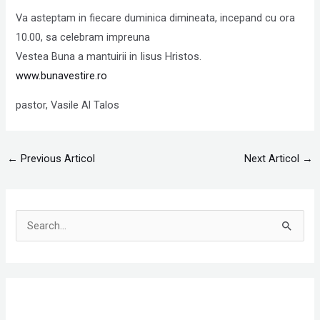
Va asteptam in fiecare duminica dimineata, incepand cu ora
10.00, sa celebram impreuna
Vestea Buna a mantuirii in Iisus Hristos.
www.bunavestire.ro
pastor, Vasile Al Talos
←
Previous Articol
Next Articol
→
S
e
a
r
c