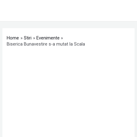
Skip
MAI
to
ME
content
Post
navigation
Home
Stiri
Evenimente
Biserica Bunavestire s-a mutat la Scala