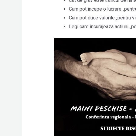
Cat de grav este traficul de fii
Cum pot incepe o lucrare „pentru
Cum pot duce valorile „pentru via
Legi care incurajeaza actiuni „pe