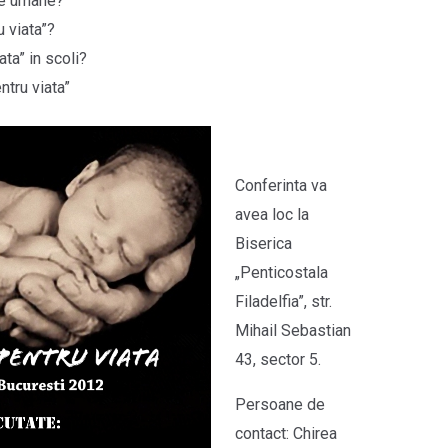
nte umane?
 viata”?
ta” in scoli?
ntru viata”
Conferinta va
avea loc la
Biserica
„Penticostala
Filadelfia”, str.
Mihail Sebastian
43, sector 5.
Persoane de
contact: Chirea