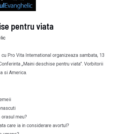
ise pentru viata
lic
 cu Pro Vita International organizeaza sambata, 13
nferinta „Maini deschise pentru viata”. Vorbitorii
ia si America.
femeii
enascuti
n orasul meu?
ta care ia in considerare avortul?