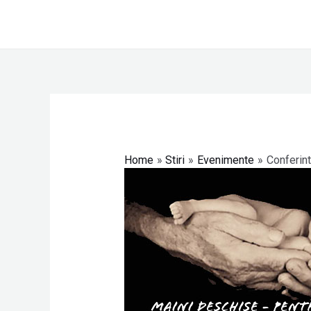
Skip
to
content
Post
navigation
Home
Stiri
Evenimente
Conferint