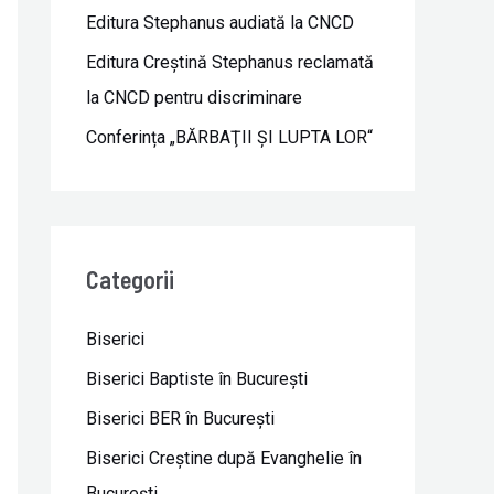
Editura Stephanus audiată la CNCD
Editura Creștină Stephanus reclamată
la CNCD pentru discriminare
Conferința „BĂRBAŢII ŞI LUPTA LOR“
Categorii
Biserici
Biserici Baptiste în Bucureşti
Biserici BER în Bucureşti
Biserici Creştine după Evanghelie în
Bucureşti