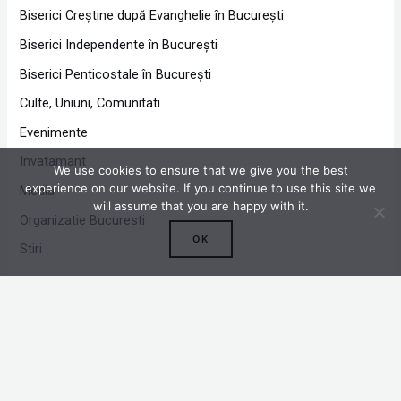
Biserici Creştine după Evanghelie în Bucureşti
Biserici Independente în Bucureşti
Biserici Penticostale în Bucureşti
Culte, Uniuni, Comunitati
Evenimente
Invatamant
We use cookies to ensure that we give you the best
experience on our website. If you continue to use this site we
Media
will assume that you are happy with it.
Organizatie Bucuresti
OK
Stiri