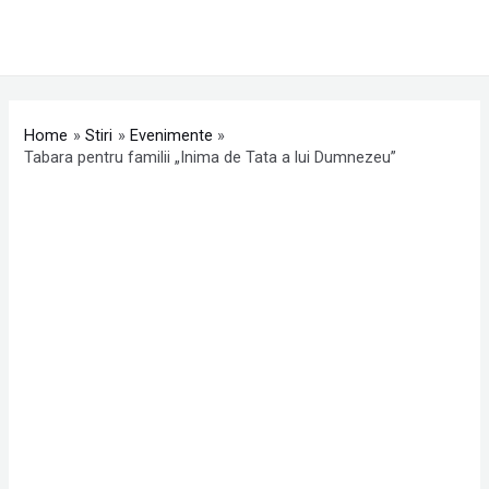
Skip
MAI
to
ME
content
Post
navigation
Home
Stiri
Evenimente
Tabara pentru familii „Inima de Tata a lui Dumnezeu”