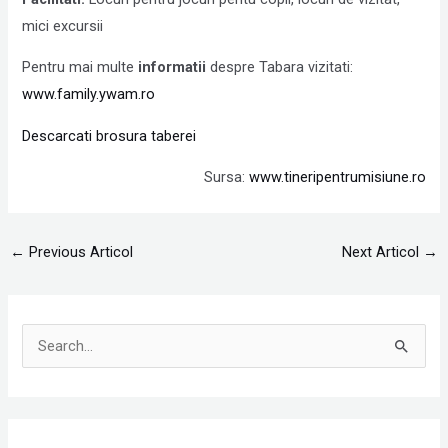
mici excursii
Pentru mai multe
informatii
despre Tabara vizitati:
www.family.ywam.ro
Descarcati brosura taberei
Sursa:
www.tineripentrumisiune.ro
←
Previous Articol
Next Articol
→
S
e
a
r