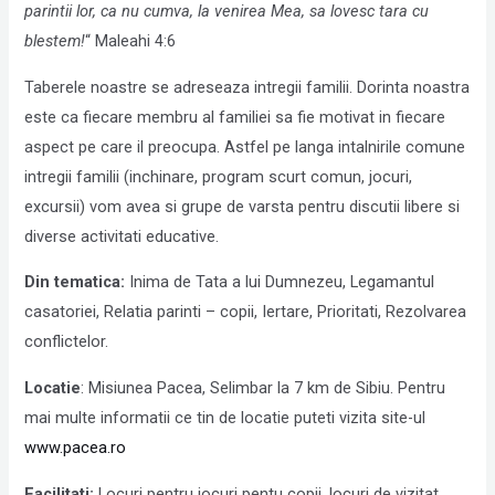
parintii lor, ca nu cumva, la venirea Mea,
sa lovesc tara cu
blestem!
“ Maleahi 4:6
Taberele noastre se adreseaza intregii familii. Dorinta noastra
este ca fiecare membru al familiei sa fie motivat in fiecare
aspect pe care il preocupa. Astfel pe langa intalnirile comune
intregii familii (inchinare, program scurt comun, jocuri,
excursii) vom avea si grupe de varsta pentru discutii libere si
diverse activitati educative.
Din tematica:
Inima de Tata a lui Dumnezeu, Legamantul
casatoriei, Relatia parinti – copii, Iertare, Prioritati, Rezolvarea
conflictelor.
Locatie
: Misiunea Pacea, Selimbar la 7 km de Sibiu. Pentru
mai multe informatii ce tin de locatie puteti vizita site-ul
www.pacea.ro
Facilitati:
Locuri pentru jocuri pentu copii, locuri de vizitat,