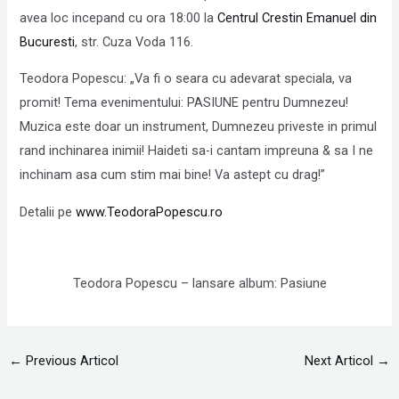
avea loc incepand cu ora 18:00 la
Centrul Crestin Emanuel din
Bucuresti
, str. Cuza Voda 116.
Teodora Popescu: „Va fi o seara cu adevarat speciala, va
promit! Tema evenimentului: PASIUNE pentru Dumnezeu!
Muzica este doar un instrument, Dumnezeu priveste in primul
rand inchinarea inimii! Haideti sa-i cantam impreuna & sa I ne
inchinam asa cum stim mai bine! Va astept cu drag!”
Detalii pe
www.TeodoraPopescu.ro
Teodora Popescu – lansare album: Pasiune
←
Previous Articol
Next Articol
→