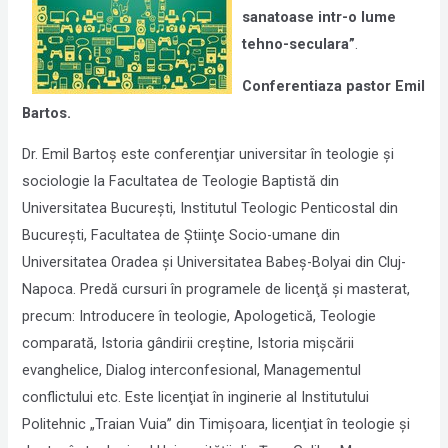
sanatoase intr-o lume
tehno-seculara”
.
Conferentiaza pastor Emil
Bartos.
Dr. Emil Bartoş este conferenţiar universitar în teologie şi
sociologie la Facultatea de Teologie Baptistă din
Universitatea Bucureşti, Institutul Teologic Penticostal din
Bucureşti, Facultatea de Ştiinţe Socio-umane din
Universitatea Oradea şi Universitatea Babeş-Bolyai din Cluj-
Napoca.
Predă cursuri în programele de licenţă şi masterat,
precum: Introducere în teologie, Apologetică, Teologie
comparată, Istoria gândirii creştine, Istoria mişcării
evanghelice, Dialog interconfesional, Managementul
conflictului etc. Este licenţiat în inginerie al Institutului
Politehnic „Traian Vuia” din Timişoara, licenţiat în teologie şi