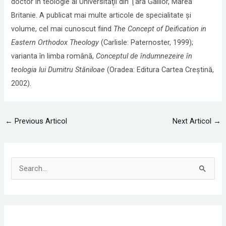
doctor în teologie al Universităţii din Ţara Galilor, Marea
Britanie. A publicat mai multe articole de specialitate şi
volume, cel mai cunoscut fiind
The Concept of Deification in
Eastern Orthodox Theology
(Carlisle: Paternoster, 1999);
varianta în limba română,
Conceptul de îndumnezeire în
teologia lui Dumitru Stăniloae
(Oradea: Editura Cartea Creştină,
2002).
←
Previous Articol
Next Articol
→
S
e
a
r