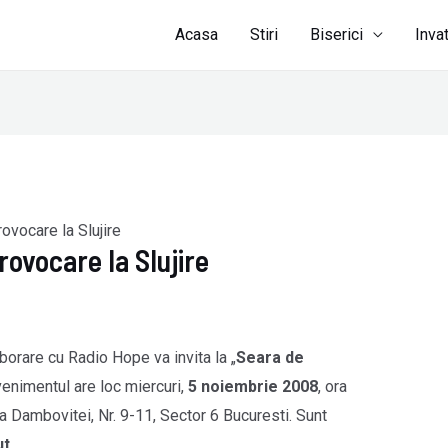
Acasa
Stiri
Biserici
Inva
ovocare la Slujire
rovocare la Slujire
borare cu Radio Hope va invita la „
Seara de
venimentul are loc miercuri,
5 noiembrie 2008
, ora
da Dambovitei, Nr. 9-11, Sector 6 Bucuresti. Sunt
ut
.