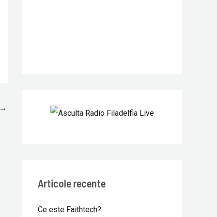
r
:
→
Articole recente
Ce este Faithtech?