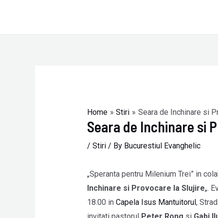
Skip
to
content
Post
navigation
Home
Stiri
Seara de Inchinare si Pr
Seara de Inchinare si P
/
Stiri
/ By
Bucurestiul Evanghelic
„Speranta pentru Milenium Trei” in cola
Inchinare si Provocare la Slujire
„. E
18.00 in
Capela Isus Mantuitorul
, Stra
invitati pastorul
Peter Rong
si
Gabi Il