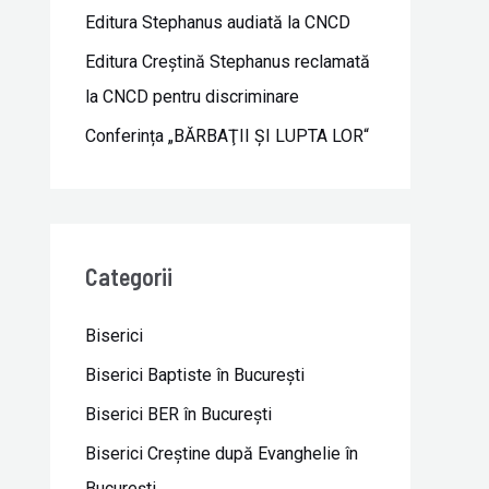
Editura Stephanus audiată la CNCD
Editura Creștină Stephanus reclamată
la CNCD pentru discriminare
Conferința „BĂRBAŢII ŞI LUPTA LOR“
Categorii
Biserici
Biserici Baptiste în Bucureşti
Biserici BER în Bucureşti
Biserici Creştine după Evanghelie în
Bucureşti