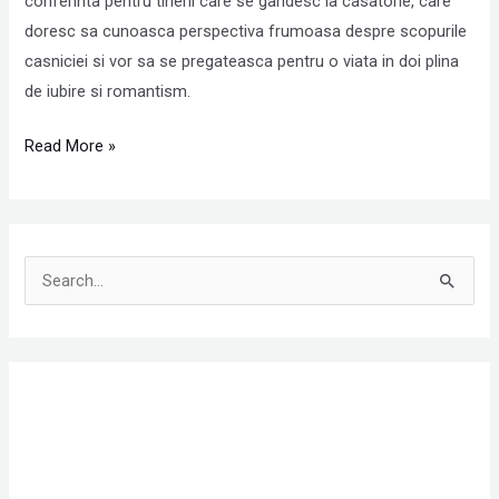
conferinta pentru tinerii care se gandesc la casatorie, care
DA!”
doresc sa cunoasca perspectiva frumoasa despre scopurile
casniciei si vor sa se pregateasca pentru o viata in doi plina
de iubire si romantism.
Read More »
S
e
a
r
c
h
f