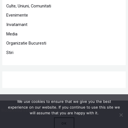
Culte, Uniuni, Comunitati
Evenimente
Invatamant
Media
Organizatie Bucuresti
Stiri
We use cookies to ensure that we give you the best
experience on our website. If you continue to use this site we
Bucurestiul Evanghelic © 2010 - 2026 |
Powered by Proclamedia.ro
will assume that you are happy with it.
OK