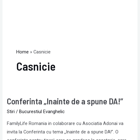
Home
Casnicie
Casnicie
Conferinta „Inainte de a spune DA!”
Conferinta
„Inainte
Stiri
/
Bucurestiul Evanghelic
de
FamilyLife Romania in colaborare cu Asociatia Adonai va
a
invita la Conferinta cu tema „Inainte de a spune DA!”. O
spune