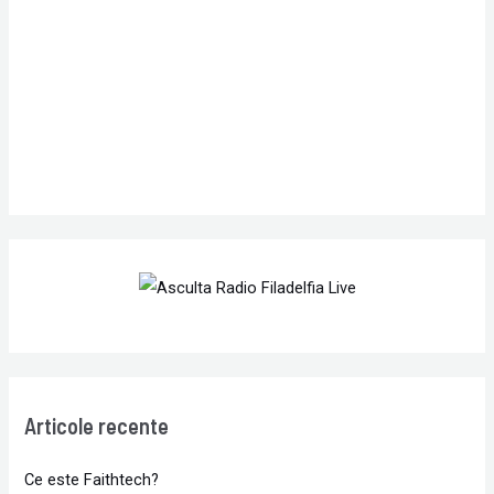
o
r
:
Articole recente
Ce este Faithtech?