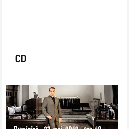
CD
Lansarea
noului
CD
–
Slavic
Vulpe