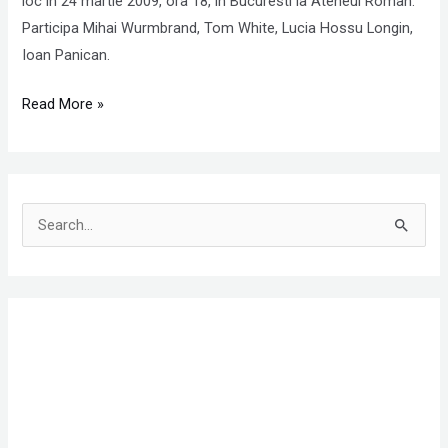
loc in 24 martie 2009, ora 18, in Bucuresti la Ateneul Roman.
Participa Mihai Wurmbrand, Tom White, Lucia Hossu Longin,
Ioan Panican.
Read More »
S
e
a
r
c
h
f
o