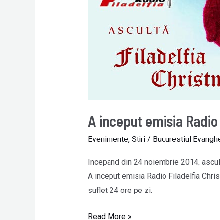
inceput
emisia
Radio
Filadelfia
Christmas!
A inceput emisia Radio 
Evenimente
,
Stiri
/
Bucurestiul Evanghe
Incepand din 24 noiembrie 2014, asculta
A inceput emisia Radio Filadelfia Chri
suflet 24 ore pe zi.
Read More »