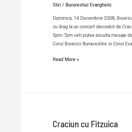
la
Stiri
/
Bucurestiul Evanghelic
Bunavestire
Duminica, 14 Decembrie 2008, Biserica 
cu drag la un concert deosebit de Crac
5pm-7pm veti putea asculta mesaje deo
Corul Bisericii Bunavestire si Corul Eva
Read More »
Craciun cu Fitzuica
Craciun
cu