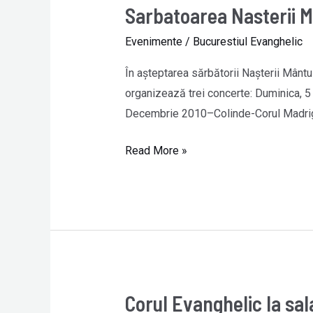
Sarbatoarea Nasterii Ma
Sarbatoarea
Nasterii
Evenimente
/
Bucurestiul Evanghelic
Mantuitorului
la
În aşteptarea sărbătorii Naşterii Mântu
Scala
organizează trei concerte: Duminica, 
Decembrie 2010–Colinde-Corul Madrig
Read More »
Corul Evanghelic la sal
Corul