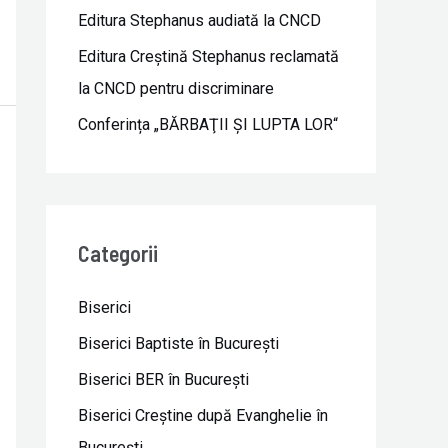
Editura Stephanus audiată la CNCD
Editura Creștină Stephanus reclamată
la CNCD pentru discriminare
Conferința „BĂRBAŢII ŞI LUPTA LOR“
Categorii
Biserici
Biserici Baptiste în Bucureşti
Biserici BER în Bucureşti
Biserici Creştine după Evanghelie în
Bucureşti