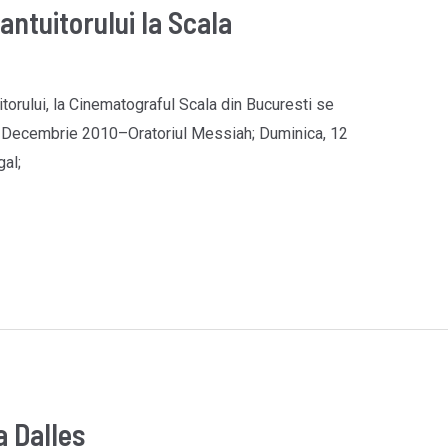
ntuitorului la Scala
itorului, la Cinematograful Scala din Bucuresti se
5 Decembrie 2010–Oratoriul Messiah; Duminica, 12
al;
a Dalles