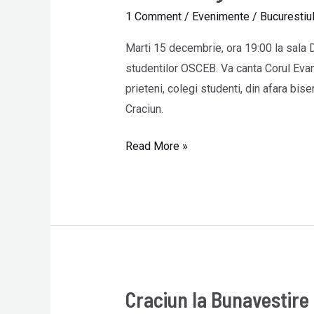
Evanghelic
1 Comment
/
Evenimente
/
Bucurestiu
la
sala
Marti 15 decembrie, ora 19:00 la sala 
Dalles
studentilor OSCEB. Va canta Corul Evang
prieteni, colegi studenti, din afara bis
Craciun.
Read More »
Craciun la Bunavestire
Craciun