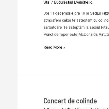
Stiri
/
Bucurestiul Evanghelic
Fitzuica
Joi 11 decembrie ora 19 la Sediul Fitzui
atmosfera calda te asteptam cu colinde
sarbatoare. Te asteptam la sediul Fitzui
Punct de reper este McDonalds Virtutii
Read More »
Concert de colinde
Concert
de