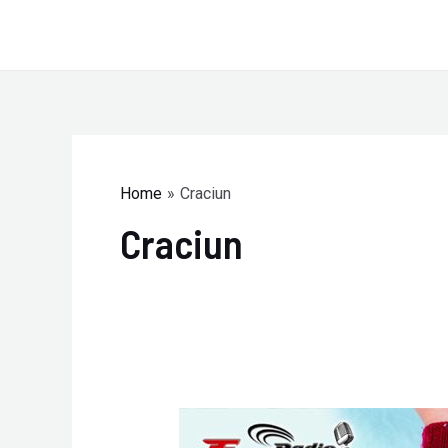
Skip
to
content
Home
Craciun
Craciun
A