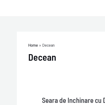
Skip
to
content
Home
Decean
Decean
Seara de Inchinare cu
Seara