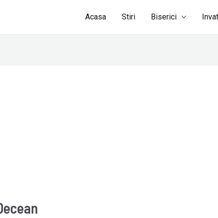
Acasa
Stiri
Biserici
Inva
 Decean