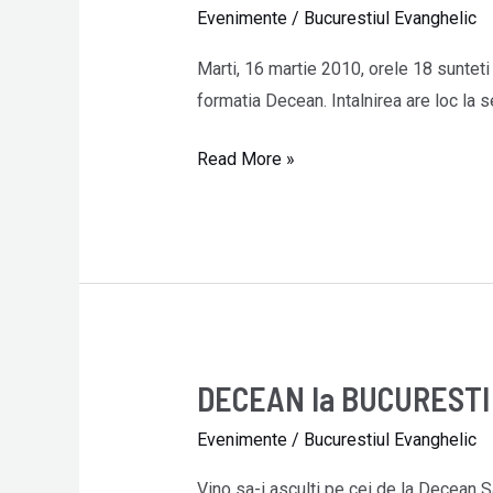
de
Evenimente
/
Bucurestiul Evanghelic
Inchinare
cu
Marti, 16 martie 2010, orele 18 sunteti
Decean
formatia Decean. Intalnirea are loc la se
Read More »
DECEAN la BUCURESTI
DECEAN
la
Evenimente
/
Bucurestiul Evanghelic
BUCURESTI
Vino sa-i asculti pe cei de la Decean 