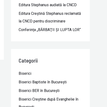
Editura Stephanus audiată la CNCD
Editura Creștină Stephanus reclamată
la CNCD pentru discriminare
Conferința „BĂRBAŢII ŞI LUPTA LOR“
Categorii
Biserici
Biserici Baptiste în Bucureşti
Biserici BER în Bucureşti
Biserici Creştine după Evanghelie în
Bucureşti