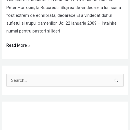
Peter
Peter Horrobin, la Bucuresti. Slujirea de vindecare a lui Isus a
Horrobin
fost extrem de echilibrata, deoarece El a vindecat duhul,
sufletul si trupul oamenilor. Joi 22 ianuarie 2009 – Intalnire
numai pentru pastori si lideri
Read More »
S
e
a
r
c
h