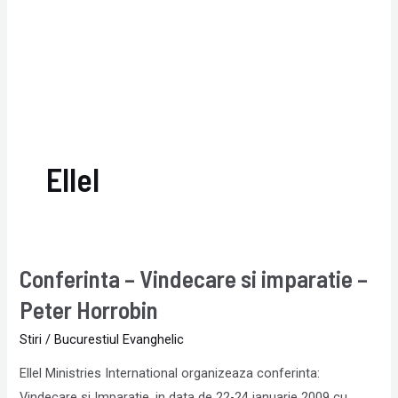
Ellel
Conferinta – Vindecare si imparatie –
Conferinta
–
Peter Horrobin
Vindecare
Stiri
/
Bucurestiul Evanghelic
si
imparatie
Ellel Ministries International organizeaza conferinta:
–
Vindecare si Imparatie, in data de 22-24 ianuarie 2009 cu