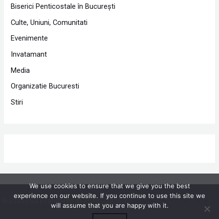
Biserici Penticostale în Bucureşti
Culte, Uniuni, Comunitati
Evenimente
Invatamant
Media
Organizatie Bucuresti
Stiri
We use cookies to ensure that we give you the best
experience on our website. If you continue to use this site we
Bucurestiul Evanghelic © 2010 - 2026 |
Powered by Proclamedia.ro
will assume that you are happy with it.