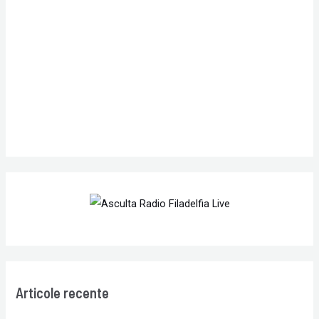
f
o
r
:
Articole recente