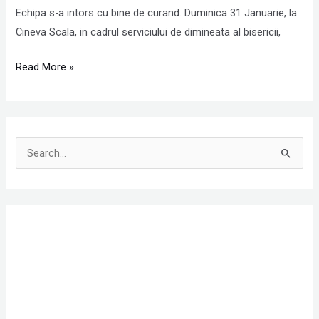
Echipa s-a intors cu bine de curand. Duminica 31 Januarie, la
Cineva Scala, in cadrul serviciului de dimineata al bisericii,
Read More »
S
e
a
r
c
h
f
o