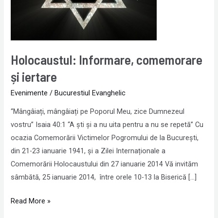
Holocaustul: Informare, comemorare
și iertare
Evenimente
/
Bucurestiul Evanghelic
“Mângâiați, mângâiați pe Poporul Meu, zice Dumnezeul
vostru” Isaia 40:1 “A ști și a nu uita pentru a nu se repetă” Cu
ocazia Comemorării Victimelor Pogromului de la București,
din 21-23 ianuarie 1941, și a Zilei Internaționale a
Comemorării Holocaustului din 27 ianuarie 2014 Vă invităm
sâmbătă, 25 ianuarie 2014, între orele 10-13 la Biserică […]
Read More »