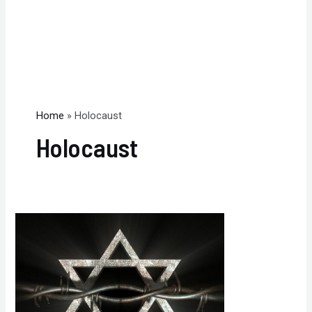
Home
Holocaust
Holocaust
Holocaustul:
Informare,
comemorare
și
iertare