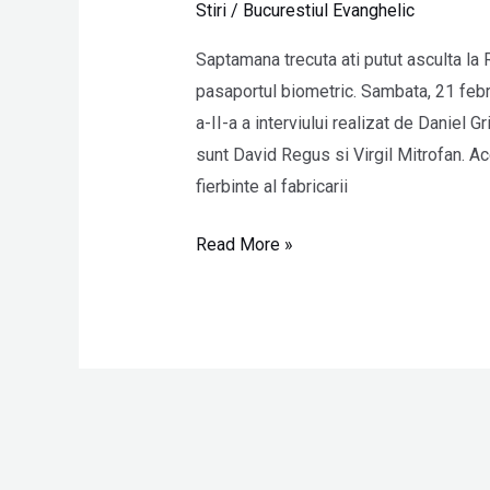
Stiri
/
Bucurestiul Evanghelic
microcip
la
Saptamana trecuta ati putut asculta la 
Radio
pasaportul biometric. Sambata, 21 febru
Filadelfia
a-II-a a interviului realizat de Daniel G
sunt David Regus si Virgil Mitrofan. Ace
fierbinte al fabricarii
Read More »