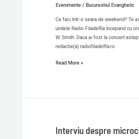
cu
Evenimente
/
Bucurestiul Evanghelic
Michael
W.
Ce faci într-o seara de weekend? Te as
Smith
undele Radio Filadelfia începand cu ora
la
W. Smith. Daca ai fost la concert astep
Radio
redactie(a) radiofiladelfia.ro
Filadelfia
Read More »
Interviu despre microci
Interviu
despre