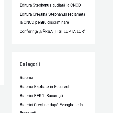
Editura Stephanus audiată la CNCD
Editura Creștină Stephanus reclamată
la CNCD pentru discriminare
Conferința „BĂRBAŢII ŞI LUPTA LOR“
Categorii
Biserici
Biserici Baptiste în Bucureşti
Biserici BER în Bucureşti
Biserici Creştine după Evanghelie în
Bucureşti