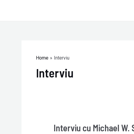
Skip
to
content
Home
Interviu
Interviu
Interviu cu Michael W. 
Interviu