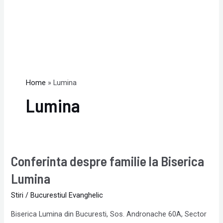
Home
Lumina
Lumina
Conferinta despre familie la Biserica
Conferinta
despre
Lumina
familie
Stiri
/
Bucurestiul Evanghelic
la
Biserica
Biserica Lumina din Bucuresti, Sos. Andronache 60A, Sector