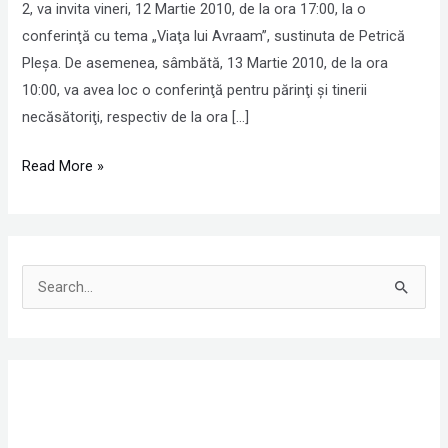
Lumina
2, va invita vineri, 12 Martie 2010, de la ora 17:00, la o
conferinţă cu tema „Viaţa lui Avraam”, sustinuta de Petrică
Pleşa. De asemenea, sâmbătă, 13 Martie 2010, de la ora
10:00, va avea loc o conferinţă pentru părinţi şi tinerii
necăsătoriţi, respectiv de la ora […]
Read More »
S
e
a
r
c
h