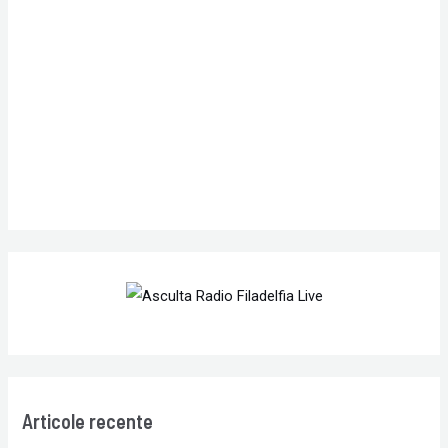
f
o
r
:
Articole recente