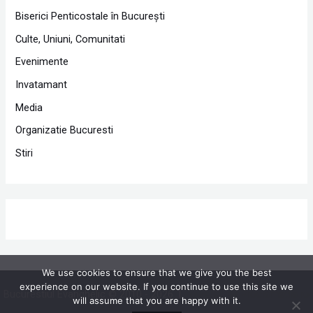
Biserici Penticostale în Bucureşti
Culte, Uniuni, Comunitati
Evenimente
Invatamant
Media
Organizatie Bucuresti
Stiri
We use cookies to ensure that we give you the best
experience on our website. If you continue to use this site we
Bucurestiul Evanghelic © 2010 - 2026 |
Powered by Proclamedia.ro
will assume that you are happy with it.