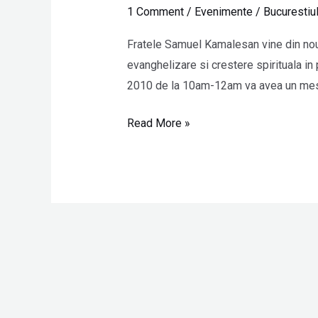
Kamaleson
1 Comment
/
Evenimente
/
Bucurestiu
din
nou
Fratele Samuel Kamalesan vine din nou l
la
evanghelizare si crestere spirituala in
Bucuresti
2010 de la 10am-12am va avea un mesaj
Read More »