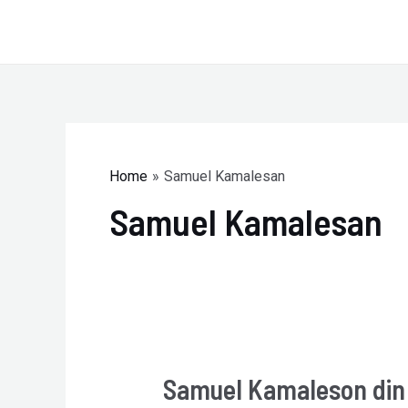
Skip
to
content
Home
Samuel Kamalesan
Samuel Kamalesan
Samuel Kamaleson din 
Samuel