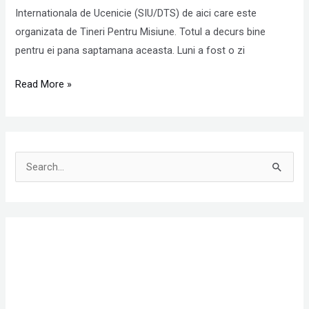
desfasoara
Internationala de Ucenicie (SIU/DTS) de aici care este
noaptea
organizata de Tineri Pentru Misiune. Totul a decurs bine
pentru ei pana saptamana aceasta. Luni a fost o zi
Read More »
S
e
a
r
c
h
f