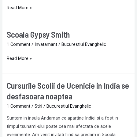
Read More »
Scoala Gypsy Smith
Scoala
Gypsy
1 Comment
/
Invatamant
/
Bucurestiul Evanghelic
Smith
Read More »
Cursurile Scolii de Ucenicie in India se
Cursurile
Scolii
desfasoara noaptea
de
1 Comment
/
Stiri
/
Bucurestiul Evanghelic
Ucenicie
in
Suntem in insula Andaman ce apartine Indiei si a fost in
India
timpul tsunami-ului poate cea mai afectata de acele
se
evenimente. Am venit invitati fiind sa predam in Scoala