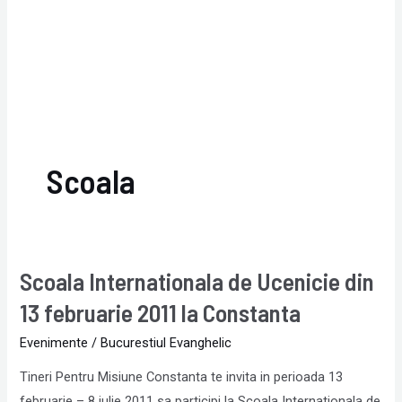
Scoala
Scoala Internationala de Ucenicie din
Scoala
Internationala
13 februarie 2011 la Constanta
de
Evenimente
/
Bucurestiul Evanghelic
Ucenicie
din
Tineri Pentru Misiune Constanta te invita in perioada 13
13
februarie – 8 iulie 2011 sa participi la Scoala Internationala de