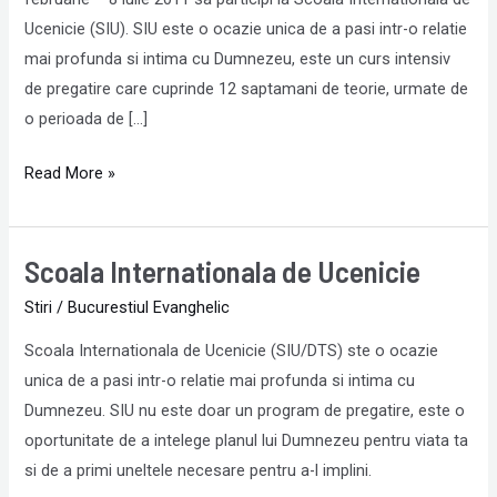
februarie
Ucenicie (SIU). SIU este o ocazie unica de a pasi intr-o relatie
2011
mai profunda si intima cu Dumnezeu, este un curs intensiv
la
de pregatire care cuprinde 12 saptamani de teorie, urmate de
Constanta
o perioada de […]
Read More »
Scoala Internationala de Ucenicie
Scoala
Internationala
Stiri
/
Bucurestiul Evanghelic
de
Scoala Internationala de Ucenicie (SIU/DTS) ste o ocazie
Ucenicie
unica de a pasi intr-o relatie mai profunda si intima cu
Dumnezeu. SIU nu este doar un program de pregatire, este o
oportunitate de a intelege planul lui Dumnezeu pentru viata ta
si de a primi uneltele necesare pentru a-l implini.