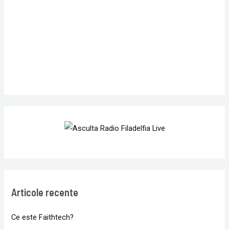
o
r
:
Articole recente
Ce este Faithtech?