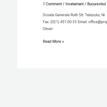
Generala
1 Comment
/
Invatamant
/
Bucurestiul
Ruth
Scoala Generala Ruth Str. Talazului, Nr
Fax: (021) 451.00.35 Email: office@proj
Otniel
Read More »