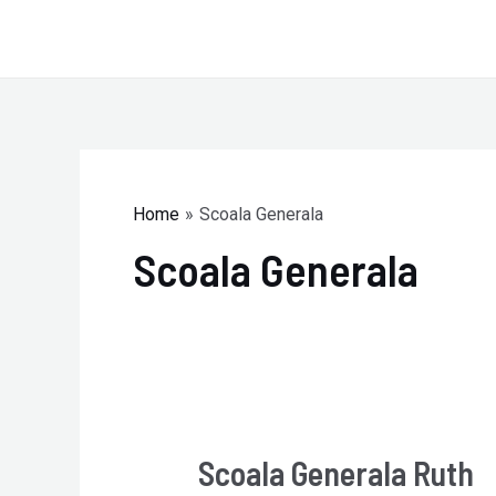
Skip
to
content
Home
Scoala Generala
Scoala Generala
Scoala Generala Ruth
Scoala