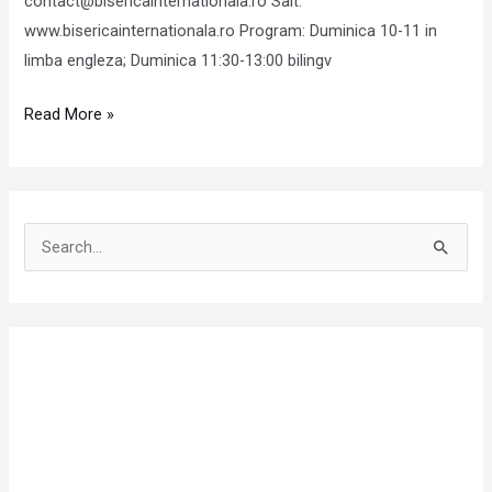
contact@bisericainternationala.ro Sait:
www.bisericainternationala.ro Program: Duminica 10-11 in
limba engleza; Duminica 11:30-13:00 bilingv
Read More »
S
e
a
r
c
h
f
o