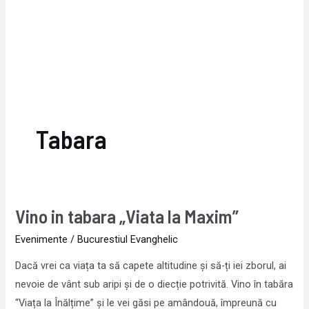
Tabara
Vino in tabara „Viata la Maxim”
Vino
in
Evenimente
/
Bucurestiul Evanghelic
tabara
Dacă vrei ca viața ta să capete altitudine și să-ți iei zborul, ai
„Viata
nevoie de vânt sub aripi și de o diecție potrivită. Vino în tabăra
la
“Viața la Înălțime” și le vei găsi pe amândouă, împreună cu
Maxim”