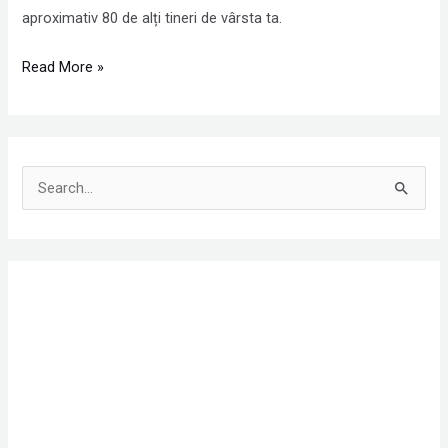
aproximativ 80 de alți tineri de vârsta ta.
Read More »
S
e
a
r
c
h
f
o
r