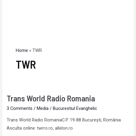
Home
TWR
TWR
Trans World Radio Romania
Trans
World
3 Comments
/
Media
/
Bucurestiul Evanghelic
Radio
Trans World Radio RomaniaC.P. 19-88 București, România
Romania
Asculta online: twrro.ro, allelon.ro