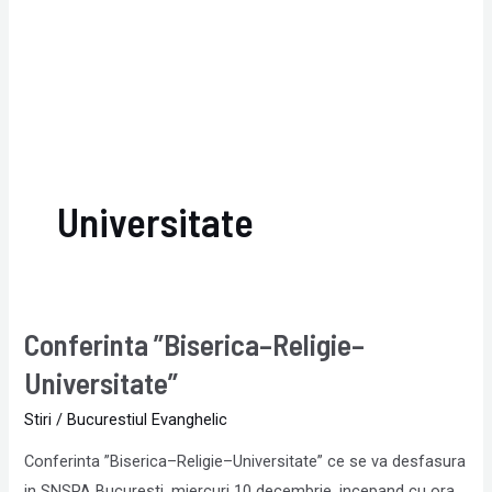
Universitate
Conferinta ”Biserica–Religie–
Conferinta
”Biserica–
Universitate”
Religie–
Stiri
/
Bucurestiul Evanghelic
Universitate”
Conferinta ”Biserica–Religie–Universitate” ce se va desfasura
in SNSPA Bucuresti, miercuri 10 decembrie, incepand cu ora