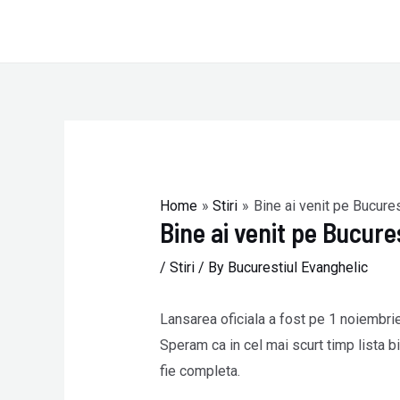
Skip
to
content
Post
navigation
Home
Stiri
Bine ai venit pe Bucures
Bine ai venit pe Bucure
/
Stiri
/ By
Bucurestiul Evanghelic
Lansarea oficiala a fost pe 1 noiembri
Speram ca in cel mai scurt timp lista bis
fie completa.