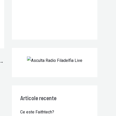
r
:
→
Articole recente
Ce este Faithtech?