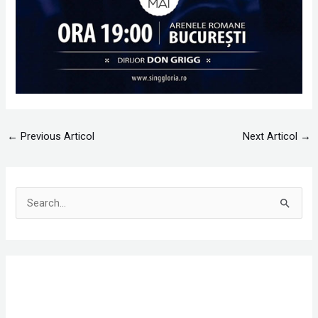
←
Previous Articol
Next Articol
→
S
e
a
r
c
h