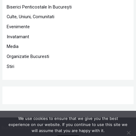
Biserici Penticostale în Bucureşti
Culte, Uniuni, Comunitati
Evenimente
Invatamant
Media
Organizatie Bucuresti
Stiri
We use cookies to ensure that we give you the best
experience on our website. If you continue to use this site we
Bucurestiul Evanghelic © 2010 - 2026 |
Powered by Proclamedia.ro
will assume that you are happy with it.