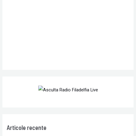
f
o
r
:
Articole recente