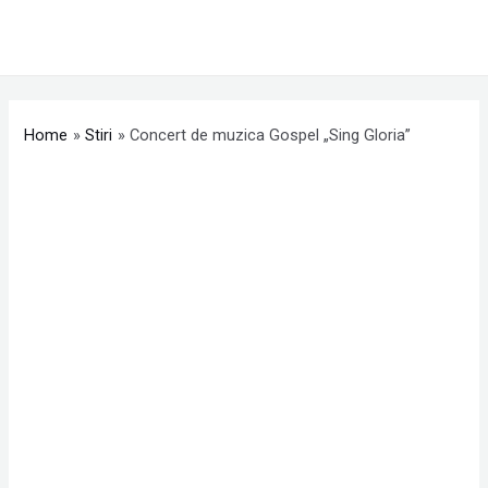
Skip
MAI
to
ME
content
Post
navigation
Home
Stiri
Concert de muzica Gospel „Sing Gloria”