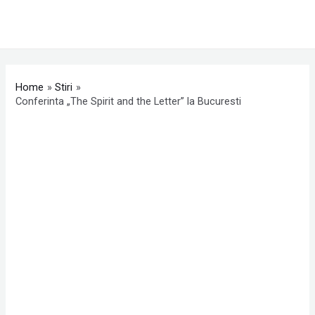
Skip
MAI
to
ME
content
Post
navigation
Home
Stiri
Conferinta „The Spirit and the Letter” la Bucuresti