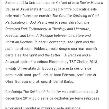
Sistematică la Universitatea din Oxford și este
Doctor Honoris
Causa
al Universității din București. Printre publicațiile sale
cele mai influente se numără
The Creative Suffering of God
,
Participating in God
,
Past Event Present Salvation
,
the
Promised End
: Eschatology in Theology and Literature
,
Freedom and
Limit
: A Dialogue between Literature and
Christian Doctrine
. În cadrul conferinței
The Spirit and the
Letter
, profesorul Fiddes va vorbi despre cea mai recentă
carte a sa
The Spirit and the Letter
– A Tradition and a
Reversal
, apărută la editura Bloomsbury T&T Clark în 2013.
Invitații Universității din București la acestă sesiune de
comunicări sunt prof. univ. dr. Ioan Pânzaru, prof. univ. dr.
Otniel Bunaciu și prof. univ. dr. Daniel Barbu.
Conferința
The Spirit and the Letter
va continua miercuri, 3
decembrie 2014, cu o serie de dezbateri pe teme religioase.
Programul complet al întâlnirilor este următorul: