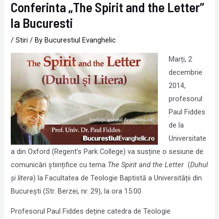
Conferinta „The Spirit and the Letter”
la Bucuresti
/
Stiri
/ By
Bucurestiul Evanghelic
Marți, 2
decembrie
2014,
profesorul
Paul Fiddes
de la
Universitate
a din Oxford (Regent’s Park College) va susține o sesiune de
comunicări științifice cu tema
The Spirit and the Letter
(
Duhul
și litera
) la Facultatea de Teologie Baptistă a Universității din
București (Str. Berzei, nr. 29), la ora 15:00.
Profesorul Paul Fiddes deține catedra de Teologie