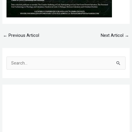
←
Previous Articol
Next Articol
→
S
e
a
r
c
h
f
o