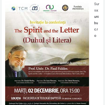
Sur
sa:
uni
bu
c.r
o