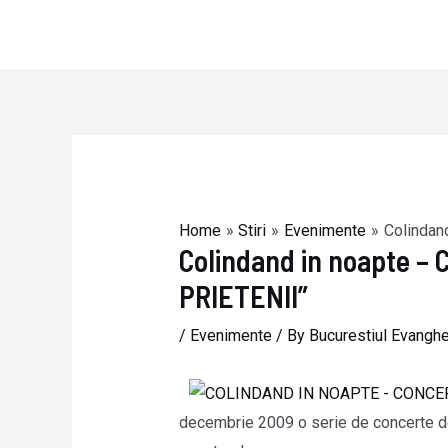
Skip
to
content
Post
navigation
Home
Stiri
Evenimente
Colindan
Colindand in noapte –
PRIETENII”
/
Evenimente
/ By
Bucurestiul Evanghe
decembrie 2009 o serie de concerte de