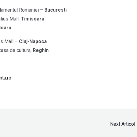
lamentul Romaniei –
Bucuresti
ulius Mall,
Timisoara
oara
ius Mall –
Cluj-Napoca
Casa de cultura,
Reghin
ta.ro
Next Articol