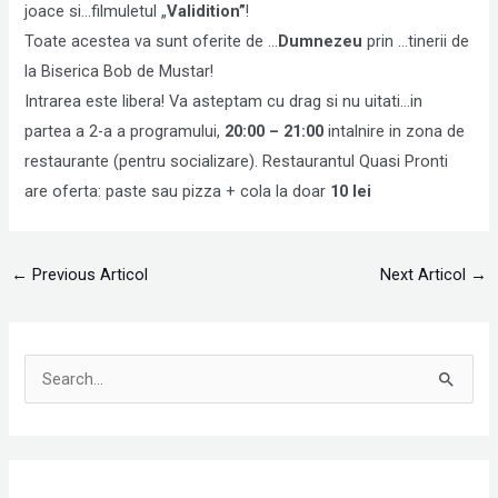
joace si…filmuletul „
Validition”
!
Toate acestea va sunt oferite de …
Dumnezeu
prin …tinerii de
la Biserica Bob de Mustar!
Intrarea este libera! Va asteptam cu drag si nu uitati…in
partea a 2-a a programului,
20:00
– 21:00
intalnire in zona de
restaurante (pentru socializare). Restaurantul Quasi Pronti
are oferta: paste sau pizza + cola la doar
10 lei
←
Previous Articol
Next Articol
→
S
e
a
r