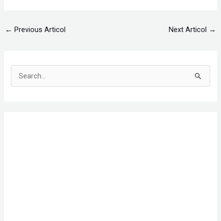
←
Previous Articol
Next Articol
→
S
e
a
r
c
h
f
o
r
: