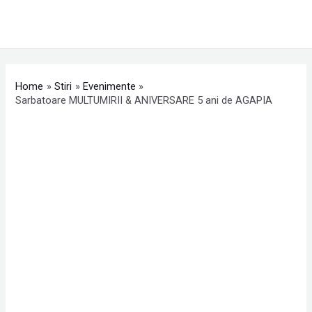
Skip
MAI
to
ME
content
Post
navigation
Home
Stiri
Evenimente
Sarbatoare MULTUMIRII & ANIVERSARE 5 ani de AGAPIA