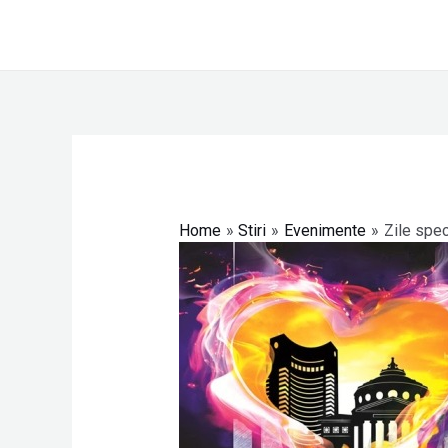
Skip
to
content
Post
navigation
Home
Stiri
Evenimente
Zile spec