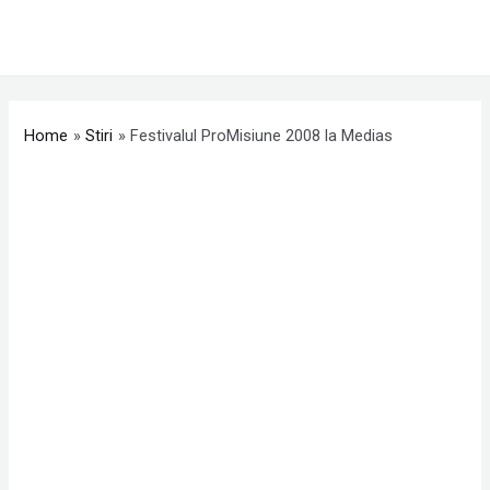
Skip
MAI
to
ME
content
Post
navigation
Home
Stiri
Festivalul ProMisiune 2008 la Medias