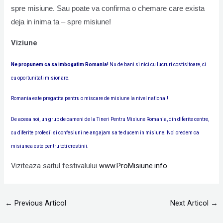
spre misiune. Sau poate va confirma o chemare care exista
deja in inima ta – spre misiune!
Viziune
Ne propunem ca sa imbogatim Romania!
Nu de bani si nici cu lucruri costisitoare, ci
cu oportunitati misionare.
Romania este pregatita pentru o miscare de misiune la nivel national!
De aceea noi, un grup de oameni de la Tineri Pentru Misiune Romania, din diferite centre,
cu diferite profesii si confesiuni ne angajam sa te ducem in misiune. Noi credem ca
misiunea este pentru toti crestinii.
Viziteaza saitul festivalului
www.ProMisiune.info
←
Previous Articol
Next Articol
→