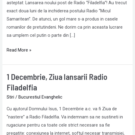
de
asteptat: Lansarea noului post de Radio “Filadelfia”! Au trecut
astazi,
exact doua luni de la inchiderea postului Radio “Micul
un
Samaritean”. De atunci, un gol mare s-a produs in casele
tovaras
romanilor de pretutindeni. Ne dorim ca prin aceasta lucrare
de
sa umplem cel putin o parte din […]
calatorie!
Read More »
1 Decembrie, Ziua lansarii Radio
1
Decembrie,
Filadelfia
Ziua
Stiri
/
Bucurestiul Evanghelic
lansarii
Radio
Cu ajutorul Domnului Isus, 1 Decembrie a.c. va fi Ziua de
Filadelfia
“nastere” a Radio Filadelfia. Va indemnam sa ne sustineti in
rugaciune pentru ca toate cele strict necesare sa fie
pregatite: conexiunea la internet, softul necesar transmisiei,