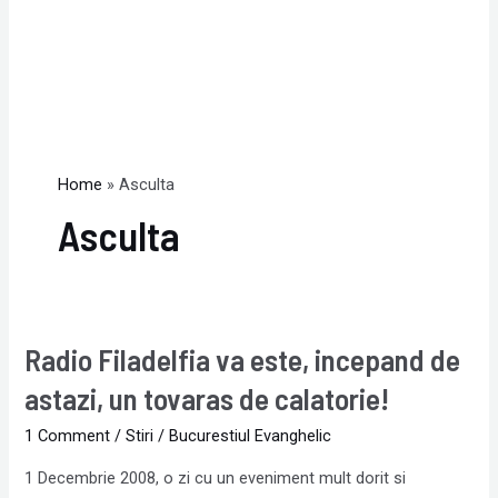
Home
Asculta
Asculta
Radio Filadelfia va este, incepand de
Radio
Filadelfia
astazi, un tovaras de calatorie!
va
1 Comment
/
Stiri
/
Bucurestiul Evanghelic
este,
incepand
1 Decembrie 2008, o zi cu un eveniment mult dorit si