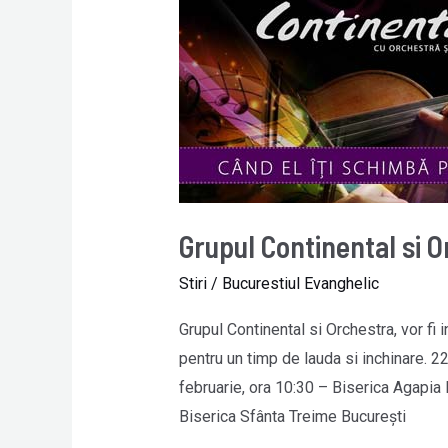
Continental
si
Orchestra
la
Bucuresti
Grupul Continental si O
Stiri
/
Bucurestiul Evanghelic
Grupul Continental si Orchestra, vor fi
pentru un timp de lauda si inchinare. 22
februarie, ora 10:30 – Biserica Agapia 
Biserica Sfânta Treime Bucureşti