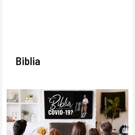
Biblia
Ce
spune
Biblia
despre
COVID-
19