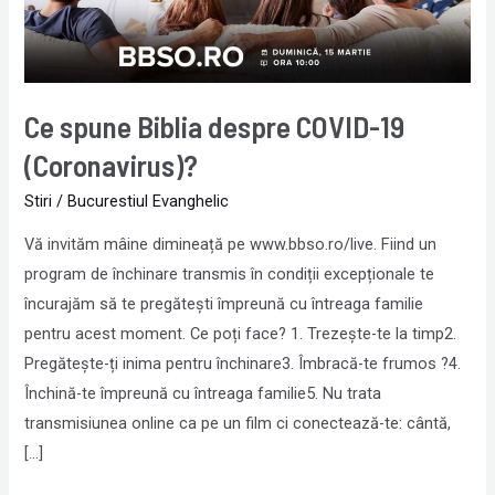
(Coronavirus)?
Ce spune Biblia despre COVID-19
(Coronavirus)?
Stiri
/
Bucurestiul Evanghelic
Vă invităm mâine dimineață pe www.bbso.ro/live. Fiind un
program de închinare transmis în condiții excepționale te
încurajăm să te pregătești împreună cu întreaga familie
pentru acest moment. Ce poți face? 1. Trezește-te la timp2.
Pregătește-ți inima pentru închinare3. Îmbracă-te frumos ?4.
Închină-te împreună cu întreaga familie5. Nu trata
transmisiunea online ca pe un film ci conectează-te: cântă,
[…]