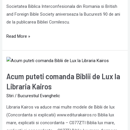
Societatea Biblica Interconfesionala din Romania si British
and Foreign Bible Society aniverseaza la Bucuresti 90 de ani
de la publicarea Bibliei Cornilescu.
Read More »
Acum
puteti
Acum puteti comanda Biblii de Lux la
comanda
Biblii
Libraria Kairos
de
Stiri
/
Bucurestiul Evanghelic
Lux
Libraria Kairos va aduce mai multe modele de Biblii de lux
la
(Concordanta si explicatii) www.editurakairos.ro Biblia lux
Libraria
mare, explicatii si concordanta – C077ZTI Biblia lux mare,
Kairos