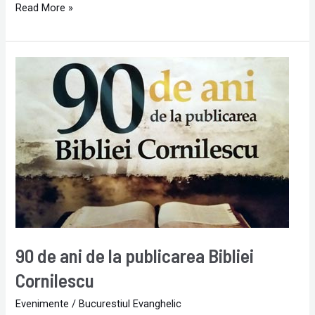
Read More »
90
de
ani
de
la
publicarea
Bibliei
Cornilescu
90 de ani de la publicarea Bibliei
Cornilescu
Evenimente
/
Bucurestiul Evanghelic