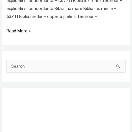
explicatii si concordanta – C077TI Biblia lux mare, fermoar –
explicatii si concordanta Biblia lux mare Biblia lux medie –
53ZTI Biblia medie – coperta piele si fermoar –
Read More »
S
e
a
r
c
h
f
o