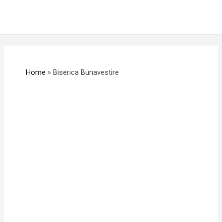
Skip
MAI
to
ME
content
Home
Biserica Bunavestire