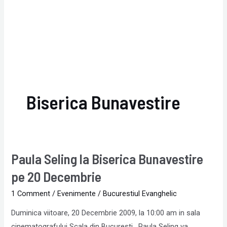
Biserica Bunavestire
Paula Seling la Biserica Bunavestire
Paula
Seling
pe 20 Decembrie
la
1 Comment
/
Evenimente
/
Bucurestiul Evanghelic
Biserica
Bunavestire
Duminica viitoare, 20 Decembrie 2009, la 10:00 am in sala
pe
cinematografului Scala din Bucuresti, Paula Seling va