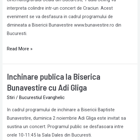
20
interpreta colindre intr-un concert de Craciun. Acest
Decembrie
eveniment se va desfasura in cadrul programului de
dimineata a Bisericii Bunavestire www.bunavestire.ro din
Bucuresti.
Read More »
Inchinare publica la Biserica
Inchinare
publica
Bunavestire cu Adi Gliga
la
Stiri
/
Bucurestiul Evanghelic
Biserica
Bunavestire
In cadrul programului de inchinare a Bisericii Baptiste
cu
Bunavestire, duminica 2 noiembrie Adi Gliga este invitat sa
Adi
sustina un concert. Programul public se desfasoara intre
Gliga
orele 10-11:45 la Sala Dales din Bucuresti.