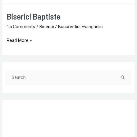
Biserici Baptiste
Biserici
Baptiste
15 Comments
/
Biserici
/
Bucurestiul Evanghelic
Read More »
S
e
a
r
c
h
f