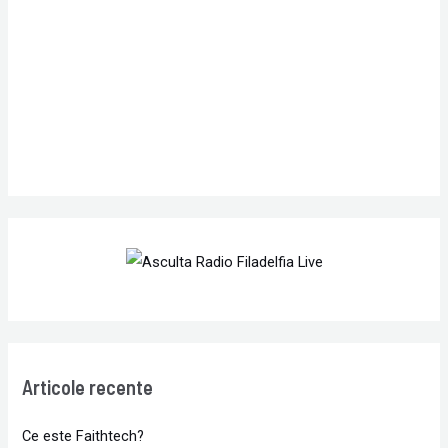
o
r
:
Articole recente
Ce este Faithtech?