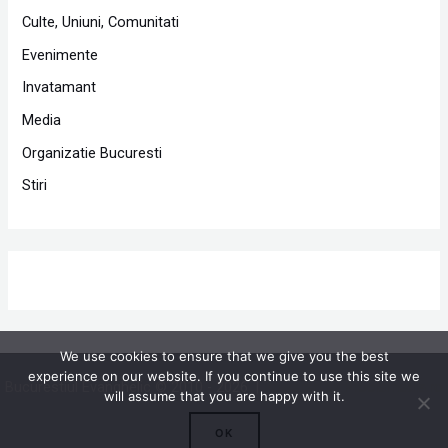
Culte, Uniuni, Comunitati
Evenimente
Invatamant
Media
Organizatie Bucuresti
Stiri
We use cookies to ensure that we give you the best
experience on our website. If you continue to use this site we
Bucurestiul Evanghelic © 2010 - 2026 |
Powered by Proclamedia.ro
will assume that you are happy with it.
OK