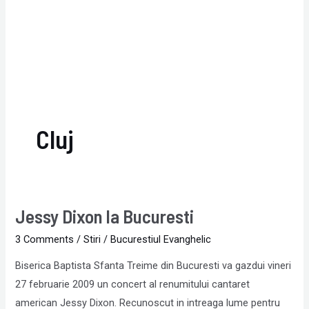
Cluj
Jessy Dixon la Bucuresti
Jessy
Dixon
3 Comments
/
Stiri
/
Bucurestiul Evanghelic
la
Biserica Baptista Sfanta Treime din Bucuresti va gazdui vineri
Bucuresti
27 februarie 2009 un concert al renumitului cantaret
american Jessy Dixon. Recunoscut in intreaga lume pentru