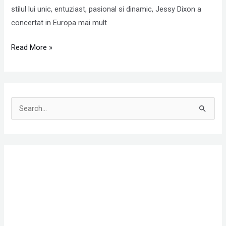
stilul lui unic, entuziast, pasional si dinamic, Jessy Dixon a
concertat in Europa mai mult
Read More »
S
e
a
r
c
h
f
o