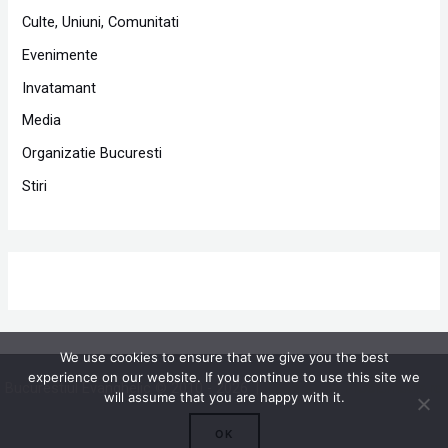
Culte, Uniuni, Comunitati
Evenimente
Invatamant
Media
Organizatie Bucuresti
Stiri
We use cookies to ensure that we give you the best
experience on our website. If you continue to use this site we
Bucurestiul Evanghelic © 2010 - 2026 |
Powered by Proclamedia.ro
will assume that you are happy with it.
OK