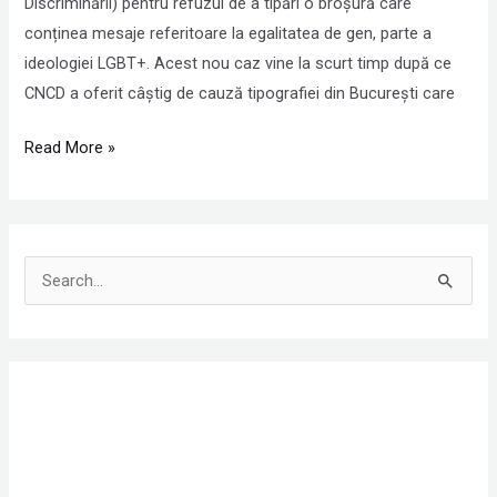
Discriminării) pentru refuzul de a tipări o broșură care
conținea mesaje referitoare la egalitatea de gen, parte a
ideologiei LGBT+. Acest nou caz vine la scurt timp după ce
CNCD a oferit câștig de cauză tipografiei din București care
Read More »
S
e
a
r
c
h
f