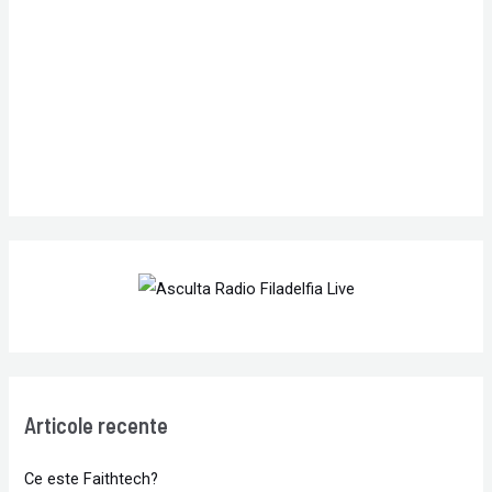
o
r
:
Articole recente
Ce este Faithtech?