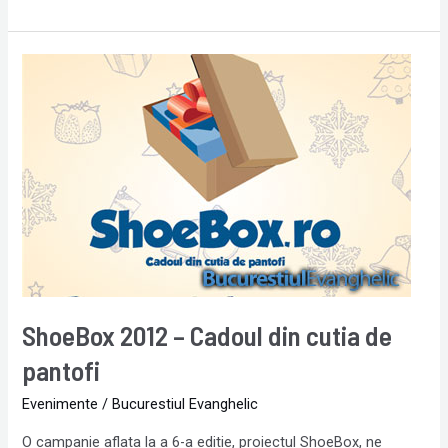
ShoeBox
2012
–
Cadoul
din
cutia
de
pantofi
ShoeBox 2012 – Cadoul din cutia de
pantofi
Evenimente
/
Bucurestiul Evanghelic
O campanie aflata la a 6-a editie, proiectul ShoeBox, ne