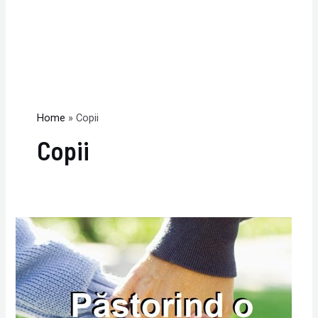
Home
Copii
Copii
Conferinta
„Pastorind
o
inima
de