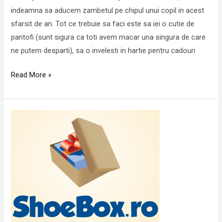
indeamna sa aducem zambetul pe chipul unui copil in acest
sfarsit de an. Tot ce trebuie sa faci este sa iei o cutie de
pantofi (sunt sigura ca toti avem macar una singura de care
ne putem desparti), sa o invelesti in hartie pentru cadouri
Read More »
ShoeBox
2011
–
Cadoul
din
cutia
de
pantofi