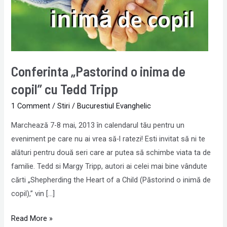
copil”
cu
Tedd
Tripp
Conferinta „Pastorind o inima de
copil” cu Tedd Tripp
1 Comment
/
Stiri
/
Bucurestiul Evanghelic
Marchează 7-8 mai, 2013 în calendarul tău pentru un
eveniment pe care nu ai vrea să-l ratezi! Esti invitat să ni te
alături pentru două seri care ar putea să schimbe viata ta de
familie. Tedd si Margy Tripp, autori ai celei mai bine vândute
cărti „Shepherding the Heart of a Child (Păstorind o inimă de
copil),” vin […]
Read More »